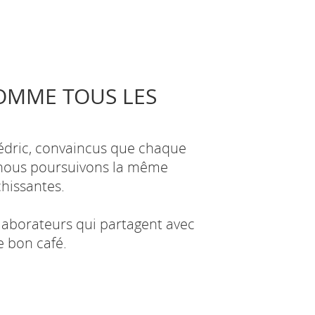
OMME TOUS LES
Cédric, convaincus que chaque
, nous poursuivons la même
chissantes.
llaborateurs qui partagent avec
e bon café.